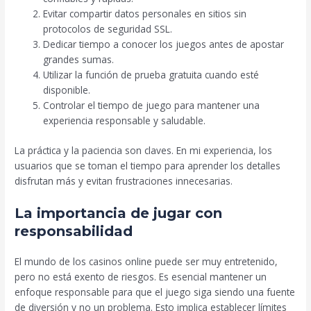
Evitar compartir datos personales en sitios sin
protocolos de seguridad SSL.
Dedicar tiempo a conocer los juegos antes de apostar
grandes sumas.
Utilizar la función de prueba gratuita cuando esté
disponible.
Controlar el tiempo de juego para mantener una
experiencia responsable y saludable.
La práctica y la paciencia son claves. En mi experiencia, los
usuarios que se toman el tiempo para aprender los detalles
disfrutan más y evitan frustraciones innecesarias.
La importancia de jugar con
responsabilidad
El mundo de los casinos online puede ser muy entretenido,
pero no está exento de riesgos. Es esencial mantener un
enfoque responsable para que el juego siga siendo una fuente
de diversión y no un problema. Esto implica establecer límites