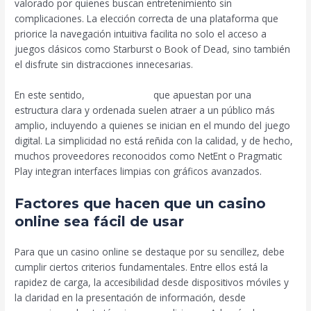
valorado por quienes buscan entretenimiento sin
complicaciones. La elección correcta de una plataforma que
priorice la navegación intuitiva facilita no solo el acceso a
juegos clásicos como Starburst o Book of Dead, sino también
el disfrute sin distracciones innecesarias.
En este sentido,
casinos online
que apuestan por una
estructura clara y ordenada suelen atraer a un público más
amplio, incluyendo a quienes se inician en el mundo del juego
digital. La simplicidad no está reñida con la calidad, y de hecho,
muchos proveedores reconocidos como NetEnt o Pragmatic
Play integran interfaces limpias con gráficos avanzados.
Factores que hacen que un casino
online sea fácil de usar
Para que un casino online se destaque por su sencillez, debe
cumplir ciertos criterios fundamentales. Entre ellos está la
rapidez de carga, la accesibilidad desde dispositivos móviles y
la claridad en la presentación de información, desde