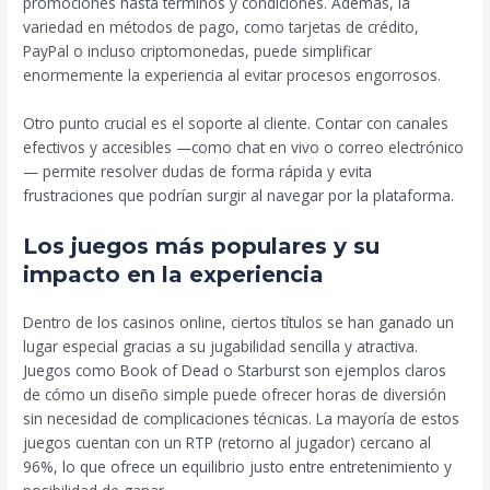
promociones hasta términos y condiciones. Además, la
variedad en métodos de pago, como tarjetas de crédito,
PayPal o incluso criptomonedas, puede simplificar
enormemente la experiencia al evitar procesos engorrosos.
Otro punto crucial es el soporte al cliente. Contar con canales
efectivos y accesibles —como chat en vivo o correo electrónico
— permite resolver dudas de forma rápida y evita
frustraciones que podrían surgir al navegar por la plataforma.
Los juegos más populares y su
impacto en la experiencia
Dentro de los casinos online, ciertos títulos se han ganado un
lugar especial gracias a su jugabilidad sencilla y atractiva.
Juegos como Book of Dead o Starburst son ejemplos claros
de cómo un diseño simple puede ofrecer horas de diversión
sin necesidad de complicaciones técnicas. La mayoría de estos
juegos cuentan con un RTP (retorno al jugador) cercano al
96%, lo que ofrece un equilibrio justo entre entretenimiento y