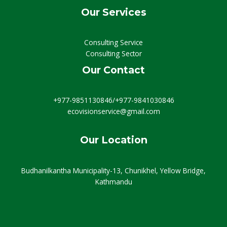
Our Services
Consulting Service
Consulting Sector
Our Contact
+977-9851130846/+977-9841030846
ecovisionservice@gmail.com
Our Location
Budhanilkantha Municipality-13, Chunikhel, Yellow Bridge,
Kathmandu